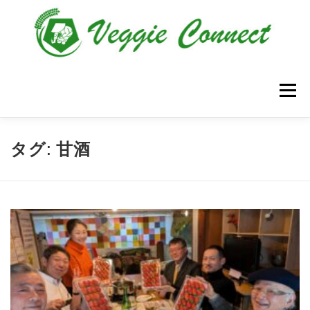
コ
ン
テ
ン
ツ
メニュ
へ
ス
キ
HOME
ベジコネについて
入会案内
イベント
タグ:
甘酒
ッ
プ
オンラインショップ
農家さん紹介
BLOG
お問い合わせ